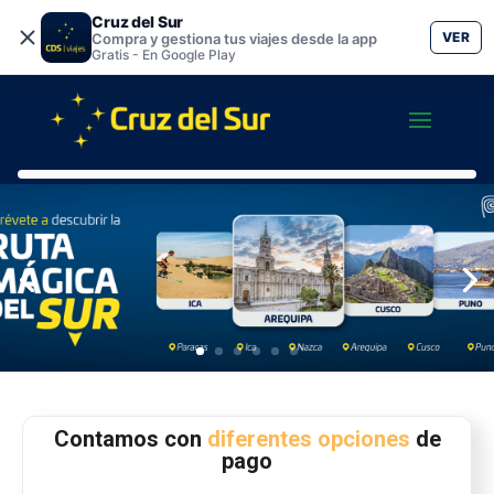
Cruz del Sur
VER
Compra y gestiona tus viajes desde la app
Gratis - En Google Play
Contamos con
diferentes opciones
de
pago