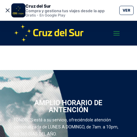
Cruz del Sur
VER
Compra y gestiona tus viajes desde la app
Gratis - En Google Play
AMPLIO HORARIO DE
ANTENCIÓN
FONOBUS está a su servicio, ofreciéndole atención
personalizada de LUNES A DOMINGO, de 7am. a 10pm,
los 365 DÍAS DEL AÑO.